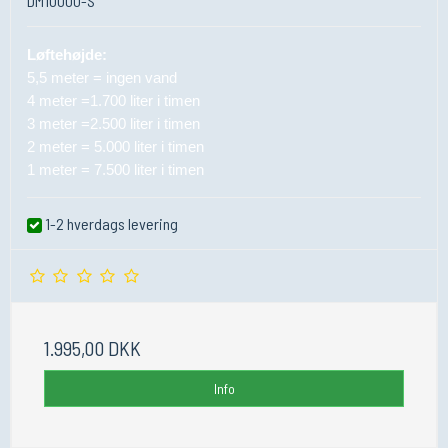
DM10000-S
Løftehøjde:
5,5 meter = ingen vand
4 meter =1.700 liter i timen
3 meter =2.500 liter i timen
2 meter = 5.000 liter i timen
1 meter = 7.500 liter i timen
1-2 hverdags levering
1.995,00 DKK
Info