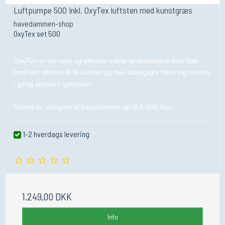
Luftpumpe 500 inkl. OxyTex luftsten med kunstgræs
havedammen-shop
OxyTex set 500
OxyTex er en nem og effektiv måde at vintersikre dine fisk,
fordi der tilføres ilt til vandet og den biologiske filtrering holdes
i gang vinteren igennem.
Sættet er velegnet til havedamme op til 5.000 liter.
1-2 hverdags levering
1.249,00 DKK
Info