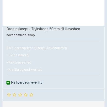
​​​​​​​Bassinslange - Trykslange 50mm til Havedam
havedammen-shop
Alsidig slangetype til brug i havedammen.
- UV-bestandig
- Kan graves ned
- Kraftig og god kvalitet
1-2 hverdags levering