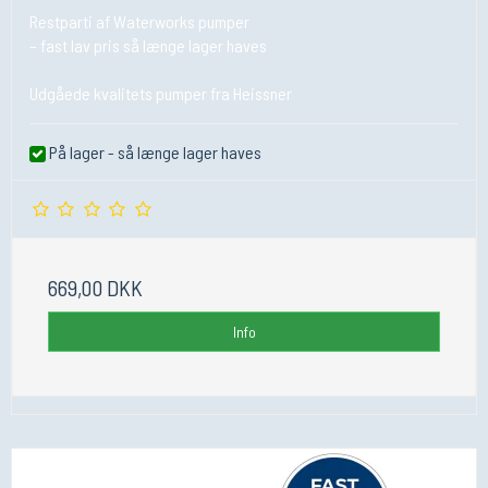
Restparti af Waterworks pumper
– fast lav pris så længe lager haves
Udgåede kvalitets pumper fra Heissner
På lager - så længe lager haves
669,00 DKK
Info