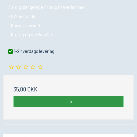
Alsidig slangetype til brug i havedammen.
- UV-bestandig
- Kan graves ned
- Kraftig og god kvalitet
1-2 hverdags levering
35,00 DKK
Info