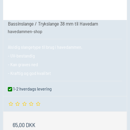
Bassinslange / Trykslange 38 mm til Havedam
havedammen-shop
Alsidig slangetype til brug i havedammen.
- UV-bestandig
- Kan graves ned
- Kraftig og god kvalitet
1-2 hverdags levering
65,00 DKK