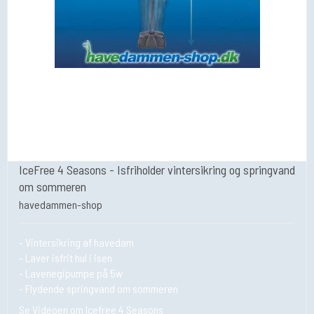
IceFree 4 Seasons - Isfriholder vintersikring og springvand
om sommeren
havedammen-shop
- Vintersikring af havedam
- Laver isfrit hul i isen
- Lavenegipumpe på 5w
- Flydende springvand om sommeren
Se Videoen om Icefree 4 Seasons