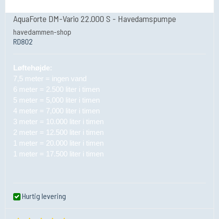
AquaForte DM-Vario 22.000 S - Havedamspumpe
havedammen-shop
RD802
Løftehøjde:
7,5 meter = ingen vand
6 meter = 2.500 liter i timen
5 meter = 5,000 liter i timen
4 meter = 7,000 liter i timen
3 meter = 10.000 liter i timen
2 meter = 12.500 liter i timen
1 meter = 20.000 liter i timen
1 meter = 17.500 liter i timen
Hurtig levering