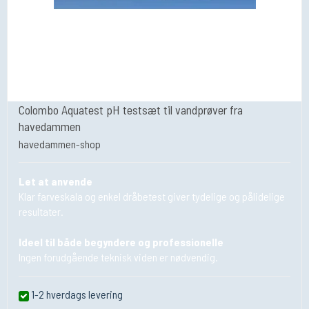
Colombo Aquatest pH testsæt til vandprøver fra
havedammen
havedammen-shop
Let at anvende
Klar farveskala og enkel dråbetest giver tydelige og pålidelige
resultater.
Ideel til både begyndere og professionelle
Ingen forudgående teknisk viden er nødvendig.
1-2 hverdags levering