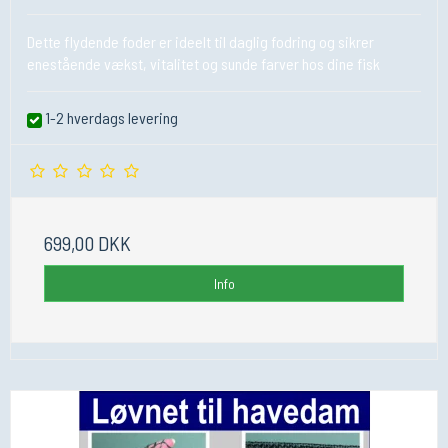
Dette flydende foder er ideelt til daglig fodring og sikrer
enestående vækst, vitalitet og sunde farver hos dine fisk
1-2 hverdags levering
699,00 DKK
Info