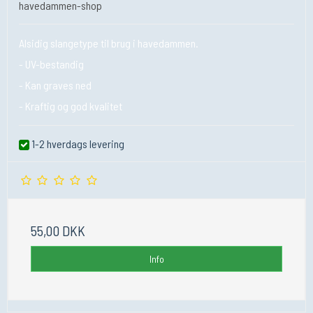
havedammen-shop
Alsidig slangetype til brug i havedammen.
- UV-bestandig
- Kan graves ned
- Kraftig og god kvalitet
1-2 hverdags levering
55,00 DKK
Info