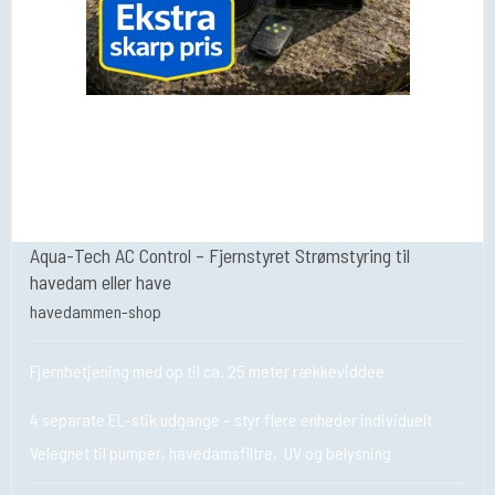
Aqua-Tech AC Control – Fjernstyret Strømstyring til
havedam eller have
havedammen-shop
Fjernbetjening med op til ca. 25 meter rækkeviddee
4 separate EL-stik udgange – styr flere enheder individuelt
Velegnet til pumper, havedamsfiltre, UV og belysning