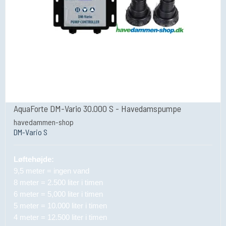
AquaForte DM-Vario 30.000 S - Havedamspumpe
havedammen-shop
DM-Vario S
Løftehøjde:
9,5 meter = ingen vand
8 meter = 2.500 liter i timen
6 meter = 5,000 liter i timen
5 meter = 10.000 liter i timen
4 meter = 12.500 liter i timen