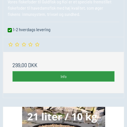
Vores fiskefoder til Guldfisk og Koi er et speciels fremstillet
fiskefoder til havedamsfisk med høj kvalitet, som øger
fiskens inmunsystem, trivsel og sundhed.
1-2 hverdags levering
299,00 DKK
Info