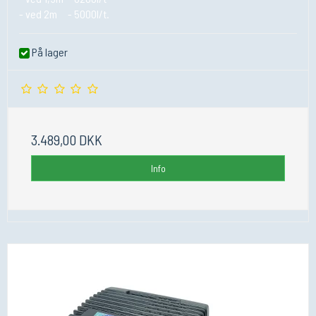
- ved 2m - 5000l/t.
På lager
3.489,00 DKK
Info