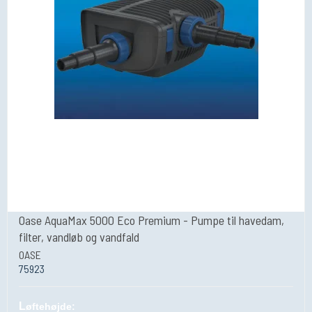
Oase AquaMax 5000 Eco Premium - Pumpe til havedam,
filter, vandløb og vandfald
OASE
75923
L
øftehøjde: