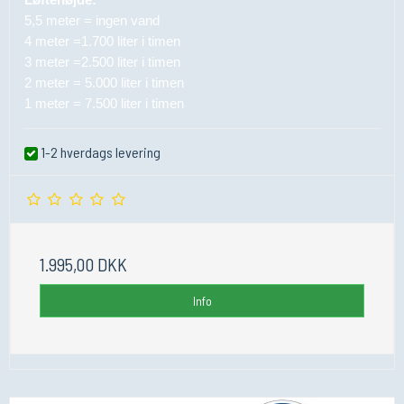
5,5 meter = ingen vand
4 meter =1.700 liter i timen
3 meter =2.500 liter i timen
2 meter = 5.000 liter i timen
1 meter = 7.500 liter i timen
1-2 hverdags levering
1.995,00 DKK
Info