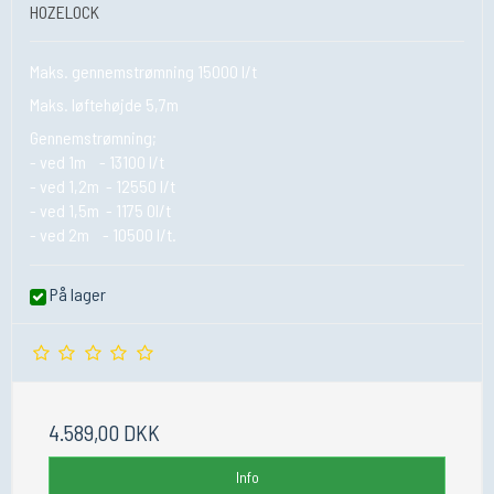
HOZELOCK
Maks. gennemstrømning 15000 l/t
Maks. løftehøjde 5,7m
Gennemstrømning;
- ved 1m - 13100 l/t
- ved 1,2m - 12550 l/t
- ved 1,5m - 1175 0l/t
- ved 2m - 10500 l/t.
På lager
4.589,00 DKK
Info