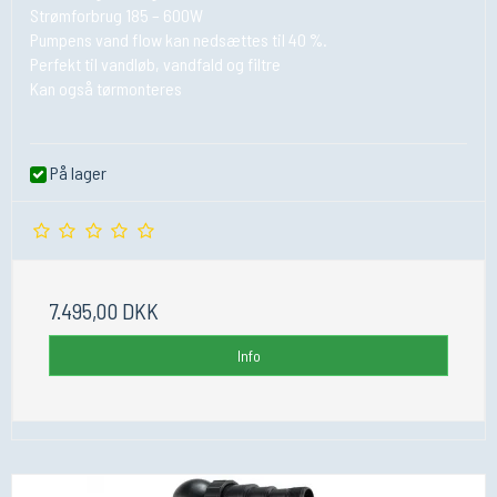
Strømforbrug 185 – 600W
Pumpens vand flow kan nedsættes til 40 %.
Perfekt til vandløb, vandfald og filtre
Kan også tørmonteres
På lager
7.495,00 DKK
Info