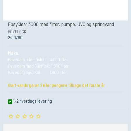
EasyClear 3000 med filter, pumpe, UVC og springvand
HOZELOCK
24-1760
Maks.
Havedam uden fisk til 3.000 liter
Havedam med Guldfisk: 1.500 liter
Havedam med Koi: 1.000 liter
Klart vands garanti eller pengene tilbage det første år
1-2 hverdags levering