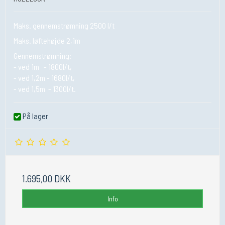
Maks. gennemstrømning 2500 l/t
Maks. løftehøjde 2,1m
Gennemstrømning:
- ved 1m - 1800l/t,
- ved 1,2m - 1680l/t,
- ved 1,5m - 1300l/t.
På lager
1.695,00 DKK
Info