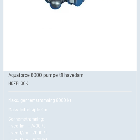
Aquaforce 8000 pumpe til havedam
HOZELOCK
Maks. gennemstrømning 8000 l/t
Maks. løftehøjde 4m
Gennemstrømning:
- ved 1m - 7400l/t
- ved 1,2m - 7000l/t
- ved 1,5m - 6200l/t