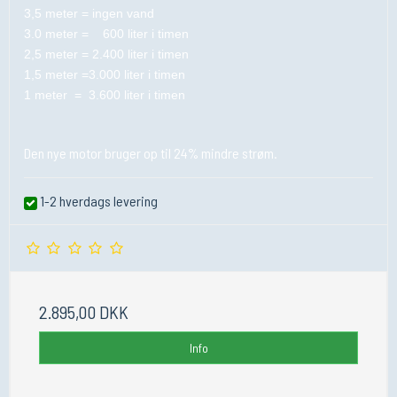
3,5 meter = ingen vand
3.0 meter = 600 liter i timen
2,5 meter = 2.400 liter i timen
1,5 meter =3.000 liter i timen
1 meter = 3.600 liter i timen
Den nye motor bruger op til 24% mindre strøm.
1-2 hverdags levering
2.895,00 DKK
Info