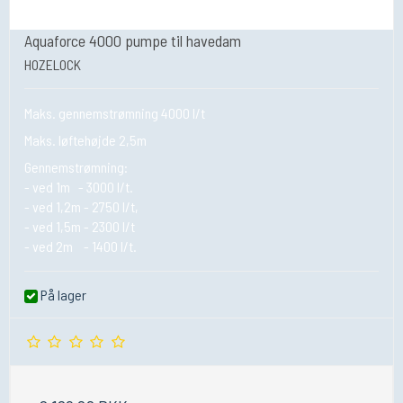
Aquaforce 4000 pumpe til havedam
HOZELOCK
Maks. gennemstrømning 4000 l/t
Maks. løftehøjde 2,5m
Gennemstrømning:
- ved 1m - 3000 l/t.
- ved 1,2m - 2750 l/t,
- ved 1,5m - 2300 l/t
- ved 2m - 1400 l/t.
På lager