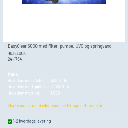
EasyClear 6000 med filter, pumpe, UVC og springvand
HOZELOCK
24-1764
Maks.
Havedam uden fisk til: 6.000 liter
Havedam med guldfisk: 2.000 liter
Havedam med koi: 1.500
Klart vands garanti eller pengene tilbage det første år
1-2 hverdags levering