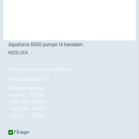
Aquaforce 6000 pumpe til havedam
HOZELOCK
Maks. gennemstrømning 6000 l/t
Maks. løftehøjde 3,5m
Gennemstrømning
- ved 1m - 5550l/t
- ved 1,2m - 5250l/t
- ved 1,5m - 4600l/t
- ved 2m - 3350l/t.
På lager