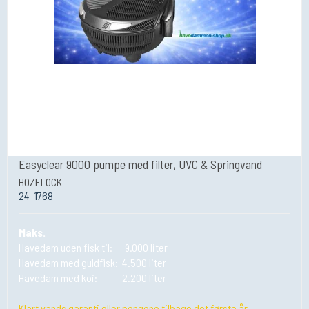
Easyclear 9000 pumpe med filter, UVC & Springvand
HOZELOCK
24-1768
Maks.
Havedam uden fisk til: 9.000 liter
Havedam med guldfisk: 4.500 liter
Havedam med koi: 2.200 liter
Klart vands garanti eller pengene tilbage det første år