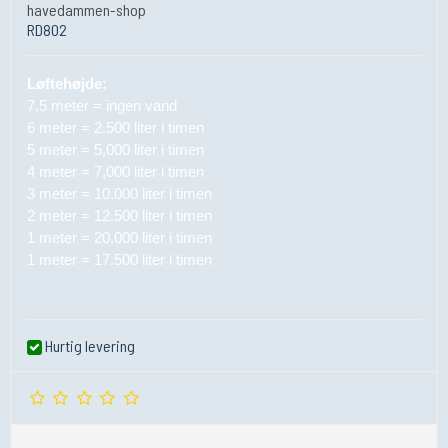
havedammen-shop
RD802
Løftehøjde:
7,5 meter = ingen vand
6 meter = 2.500 liter i timen
5 meter = 5,000 liter i timen
4 meter = 7,000 liter i timen
3 meter = 10.000 liter i timen
2 meter = 12.500 liter i timen
1 meter = 20.000 liter i timen
1 meter = 17.500 liter i timen
Hurtig levering