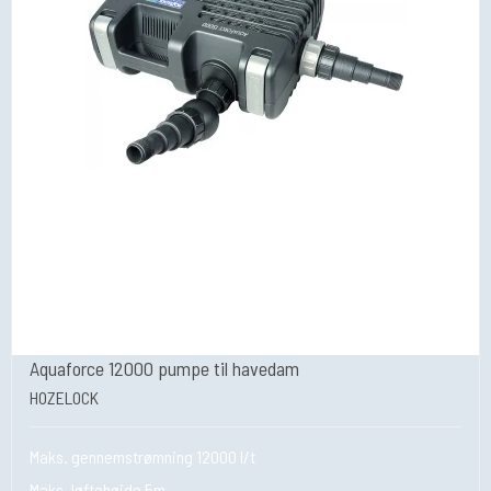
Aquaforce 12000 pumpe til havedam
HOZELOCK
Maks. gennemstrømning 12000 l/t
Maks. løftehøjde 5m