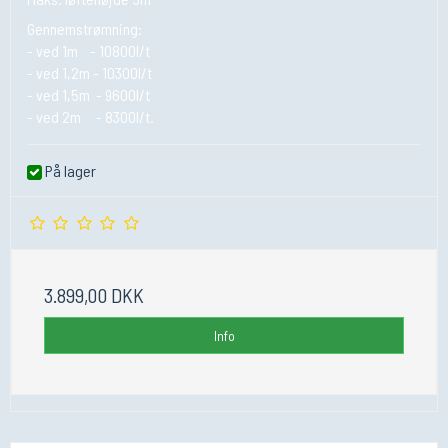
Gennemstrømning:
- ved 1m - 10800l/t
- ved 1,2m - 10300l/t
- ved 1,5m - 9600l/t
- ved 2m - 8300l/t.
På lager
3.899,00 DKK
Info