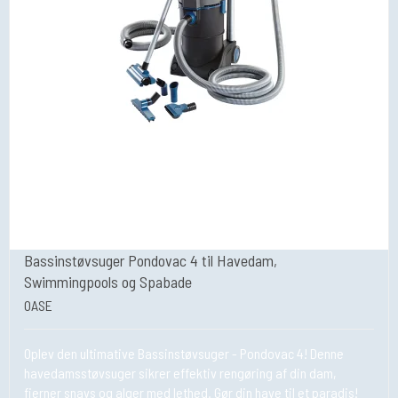
Bassinstøvsuger Pondovac 4 til Havedam,
Swimmingpools og Spabade
OASE
Oplev den ultimative Bassinstøvsuger - Pondovac 4! Denne
havedamsstøvsuger sikrer effektiv rengøring af din dam,
fjerner snavs og alger med lethed. Gør din have til et paradis!