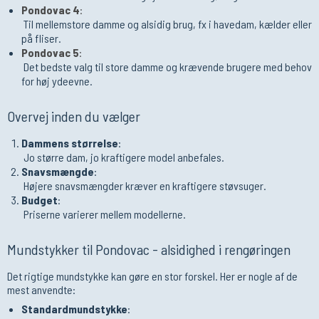
Pondovac 4
:
Til mellemstore damme og alsidig brug, fx i havedam, kælder eller
på fliser.
Pondovac 5
:
Det bedste valg til store damme og krævende brugere med behov
for høj ydeevne.
Overvej inden du vælger
Dammens størrelse
:
Jo større dam, jo kraftigere model anbefales.
Snavsmængde
:
Højere snavsmængder kræver en kraftigere støvsuger.
Budget
:
Priserne varierer mellem modellerne.
Mundstykker til Pondovac - alsidighed i rengøringen
Det rigtige mundstykke kan gøre en stor forskel. Her er nogle af de
mest anvendte:
Standardmundstykke
: