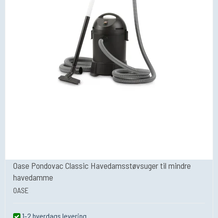
Oase Pondovac Classic Havedamsstøvsuger til mindre
havedamme
OASE
1-2 hverdags levering