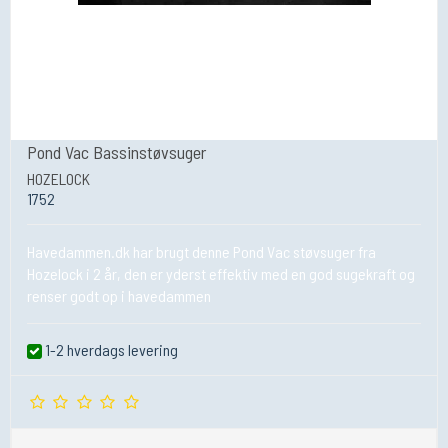
Pond Vac Bassinstøvsuger
HOZELOCK
1752
Havedammen.dk har brugt denne Pond Vac støvsuger fra
Hozelock i 2 år, den er yderst effektiv med en god sugekraft og
renser godt op i havedammen
1-2 hverdags levering