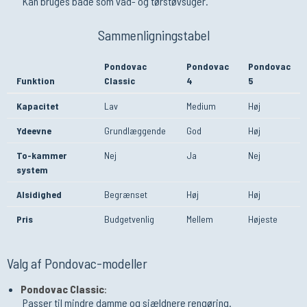
Kan bruges både som våd- og tørstøvsuger.
Sammenligningstabel
Pondovac
Pondovac
Pondovac
Funktion
Classic
4
5
Kapacitet
Lav
Medium
Høj
Ydeevne
Grundlæggende
God
Høj
To-kammer
Nej
Ja
Nej
system
Alsidighed
Begrænset
Høj
Høj
Pris
Budgetvenlig
Mellem
Højeste
Valg af Pondovac-modeller
Pondovac Classic
:
Passer til mindre damme og sjældnere rengøring.