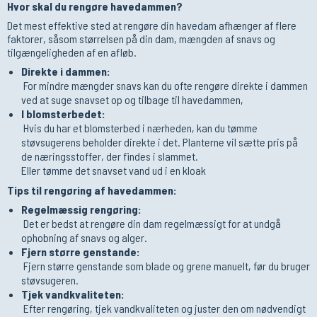
Hvor skal du rengøre havedammen?
Det mest effektive sted at rengøre din havedam afhænger af flere
faktorer, såsom størrelsen på din dam, mængden af snavs og
tilgængeligheden af en afløb.
Direkte i dammen:
For mindre mængder snavs kan du ofte rengøre direkte i dammen
ved at suge snavset op og tilbage til havedammen,
I blomsterbedet:
Hvis du har et blomsterbed i nærheden, kan du tømme
støvsugerens beholder direkte i det. Planterne vil sætte pris på
de næringsstoffer, der findes i slammet.
Eller tømme det snavset vand ud i en kloak
Tips til rengøring af havedammen:
Regelmæssig rengøring:
Det er bedst at rengøre din dam regelmæssigt for at undgå
ophobning af snavs og alger.
Fjern større genstande:
Fjern større genstande som blade og grene manuelt, før du bruger
støvsugeren.
Tjek vandkvaliteten:
Efter rengøring, tjek vandkvaliteten og juster den om nødvendigt