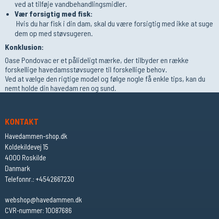
ved at tilføje vandbehandlingsmidler.
Vær forsigtig med fisk:
Hvis du har fisk i din dam, skal du være forsigtig med ikke at suge
dem op med støvsugeren.
Konklusion:
Oase Pondovac er et pålideligt mærke, der tilbyder en række
forskellige havedamsstøvsugere til forskellige behov.
Ved at vælge den rigtige model og følge nogle få enkle tips, kan du
nemt holde din havedam ren og sund.
KONTAKT
Havedammen-shop.dk
Koldekildevej 15
4000 Roskilde
Danmark
Telefonnr.
:
+4542667230
webshop@havedammen.dk
CVR-nummer
:
10087686