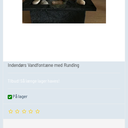
Indendørs Vandfontæne med Runding
Tilbud! Så længe lager haves!
På lager