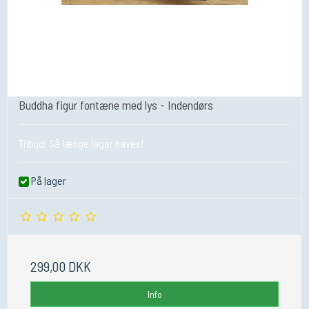
Buddha figur fontæne med lys - Indendørs
Tilbud! Så længe lager haves!
På lager
299,00 DKK
Info