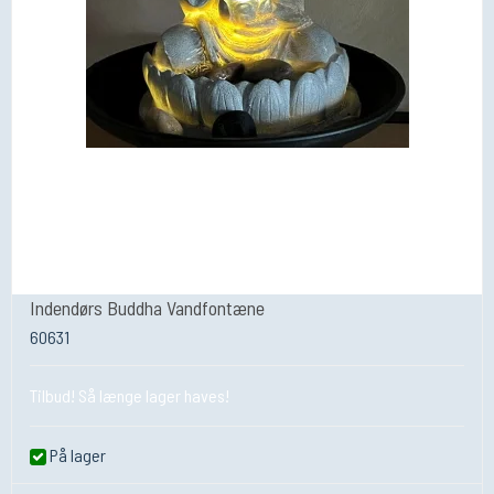
Indendørs Buddha Vandfontæne
60631
Tilbud! Så længe lager haves!
På lager