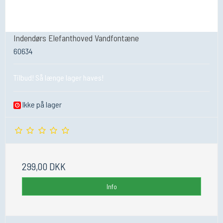
Indendørs Elefanthoved Vandfontæne
60634
Tilbud! Så længe lager haves!
Ikke på lager
299,00 DKK
Info