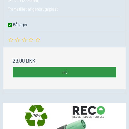
3/4", 1" (12-25mm)
Fremstillet af genbrugsplast
På lager
29,00 DKK
Info