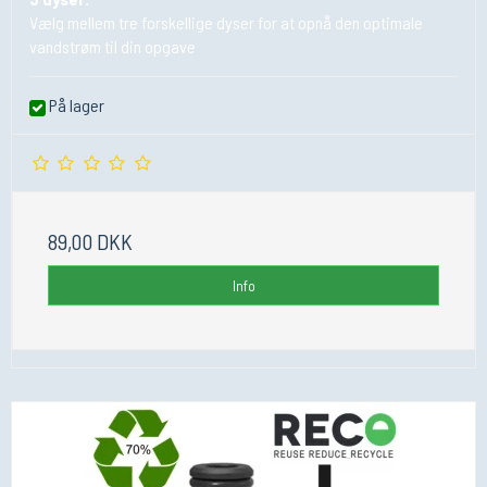
Vælg mellem tre forskellige dyser for at opnå den optimale
vandstrøm til din opgave
På lager
89,00 DKK
Info