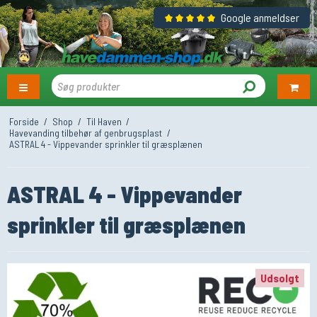
Google anmeldser
Forside
/
Shop
/
Til Haven
/
Havevanding tilbehør af genbrugsplast
/
ASTRAL 4 - Vippevander sprinkler til græsplænen
ASTRAL 4 - Vippevander
sprinkler til græsplænen
Udsolgt