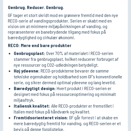
Genbrug. Reducer. Genbrug.
GF tager et stort skridt mod en grønnere fremtid med den nye
RECO-serie af vandingsprodukter. Serien er skabt med en
vision om at minimere miljøpåvirkningen af vanding, og
repræsenterer en banebrydende tilgang med fokus på
bæredygtighed og cirkulær økonomi.
RECO: Mere end bare produkter
Genbrugsplast:
Over 70% af materialet i RECO-serien
stammer fra genbrugsplast, hvilket reducerer forbruget af
nye ressourcer og CO2-udledningen betydeligt.
Høj ydeevne:
RECO-produkterne bevarer de samme
tekniske egenskaber og holdbarhed som GF's konventionelle
serie, og sikrer dermed optimal ydeevne og lang levetid.
Bæredygtigt design:
Hvert produkt i RECO-serien er
designet med fokus på ressourceoptimering og minimalt
miljøaftryk.
Italiensk kvalitet:
Alle RECO-produkter er fremstillet i
Italien med fokus på håndværk og kvalitet.
Fremtidsorienteret vision:
GF går forrest i at skabe en
mere bæredygtig fremtid for vanding, og RECO-serien er et
bevis på denne forpligtelse.