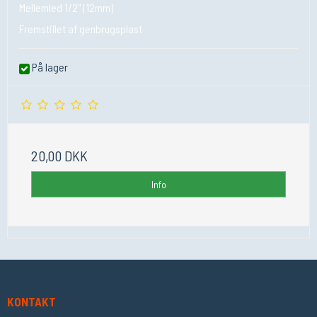
Mellemled 1/2" (12mm)
Fremstillet af genbrugsplast
På lager
20,00 DKK
Info
KONTAKT