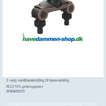
2-vejs vandhanekobling til havevanding
RECO 70% genbrugsplast
GF80605073
Den er perfekt til at montere flere tilbehør samtidigt, f.eks. en