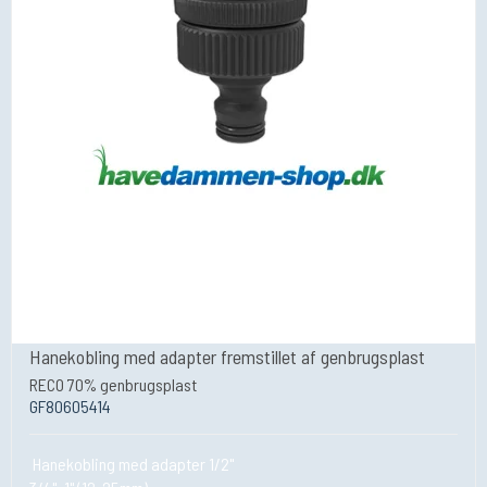
Hanekobling med adapter fremstillet af genbrugsplast
RECO 70% genbrugsplast
GF80605414
Hanekobling med adapter 1/2"