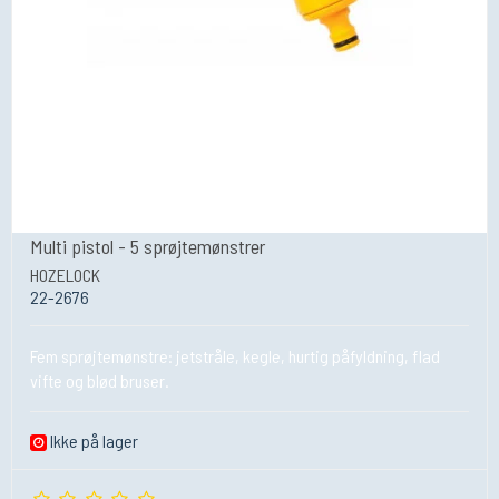
Multi pistol - 5 sprøjtemønstrer
HOZELOCK
22-2676
Fem sprøjtemønstre: jetstråle, kegle, hurtig påfyldning, flad
vifte og blød bruser.
Ikke på lager