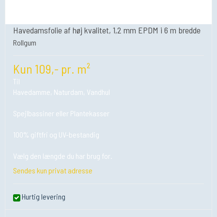
Havedamsfolie af høj kvalitet, 1,2 mm EPDM i 6 m bredde
Rollgum
Kun 109,- pr. m²
Til
Havedamme, Naturdam, Vandhul
Spejlbassiner eller Plantekasser
100% giftfri og UV-bestandig
Vælg den længde du har brug for.
Sendes kun privat adresse
Hurtig levering