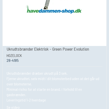
Ukrudtsbrænder Elektrisk - Green Power Evolution
HOZELOCK
28-4185
Ukrudtsbrænder dræber ukrudt på 3 sek.
Fjerne ukrudtet, selv midt i dit blomsterbed uden at det går ud
over blomsterne.
Minimal risiko for at starte en brand, i forhold til en
gasbrænder,
Leveringstid 1-2 hverdage
Se video