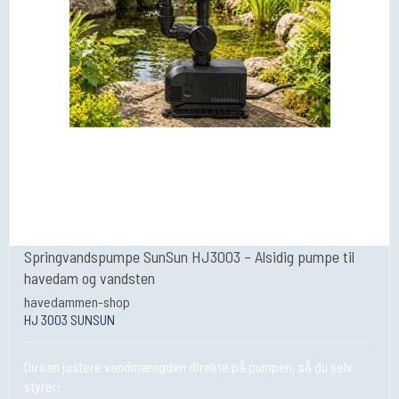
Springvandspumpe SunSun HJ3003 – Alsidig pumpe til
havedam og vandsten
havedammen-shop
HJ 3003 SUNSUN
Du kan justere vandmængden direkte på pumpen, så du selv
styrer: