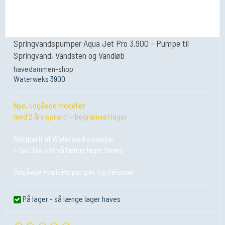
Springvandspumper Aqua Jet Pro 3.900 - Pumpe til
Springvand, Vandsten og Vandløb
havedammen-shop
Waterweks 3900
Nye, udgåede modeller
med 2 års garanti – begrænset lager
Restparti af Waterworks pumper
– fast lav pris så længe lager haves
Udgåede kvalitets pumper fra Heissner
På lager - så længe lager haves