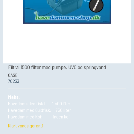
Filtral 1500 filter med pumpe, UVC og springvand
OASE
70233
Maks.
Havedam uden fisk til 1.500 liter
Havedam med Guldfisk: 750 liter
Havedam med Koi: Ingen koi
Klart vands garanti