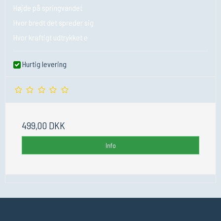
Højde på springvandet
Hvor bredt det spreder sig
Hvor kraftigt udtrykket e
Hurtig levering
499,00 DKK
Info