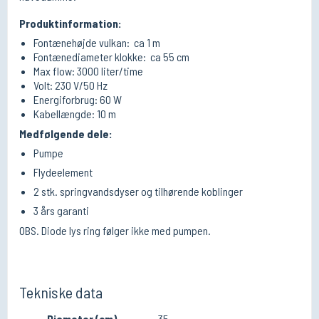
Produktinformation:
Fontænehøjde vulkan: ca 1 m
Fontænediameter klokke: ca 55 cm
Max flow: 3000 liter/time
Volt: 230 V/50 Hz
Energiforbrug: 60 W
Kabellængde: 10 m
Medfølgende dele:
Pumpe
Flydeelement
2 stk. springvandsdyser og tilhørende koblinger
3 års garanti
OBS. Diode lys ring følger ikke med pumpen.
Tekniske data
Diameter (cm)
35