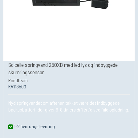
Solcelle springvand 250XB med led lys og indbyggede
skumringssensor
Pondteam
KV118500
Nyd springvandet om aftenen takket være det indbyggede
backupbatteri, der giver 6-8 timers driftstid ved fuld opladning.
1-2 hverdags levering