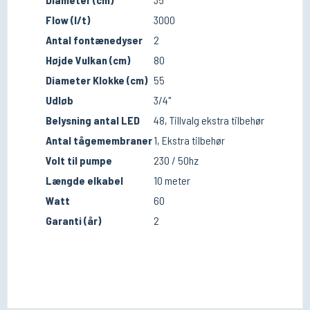
Flow (l/t)
3000
Antal fontænedyser
2
Højde Vulkan (cm)
80
Diameter Klokke (cm)
55
Udløb
3/4"
Belysning antal LED
48, Tillvalg ekstra tilbehør
Antal tågemembraner
1, Ekstra tilbehør
Volt til pumpe
230 / 50hz
Længde elkabel
10 meter
Watt
60
Garanti (år)
2