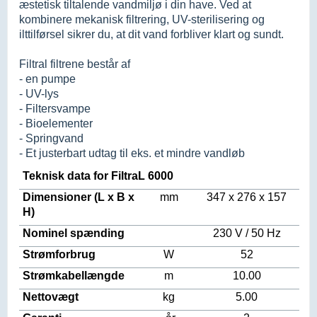
æstetisk tiltalende vandmiljø i din have. Ved at
kombinere mekanisk filtrering, UV-sterilisering og
ilttilførsel sikrer du, at dit vand forbliver klart og sundt.
Filtral filtrene består af
- en pumpe
- UV-lys
- Filtersvampe
- Bioelementer
- Springvand
- Et justerbart udtag til eks. et mindre vandløb
Teknisk data for FiltraL 6000
Dimensioner (L x B x
mm
347 x 276 x 157
H)
Nominel spænding
230 V / 50 Hz
Strømforbrug
W
52
Strømkabellængde
m
10.00
Nettovægt
kg
5.00