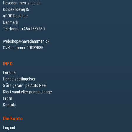
Havedammen-shop.dk
Koldekildevej 15
4000 Roskilde
Danmark
Telefonnr.
:
+4542667230
webshop@havedammen.dk
CVR-nummer
:
10087686
INFO
Forside
Handelsbetingelser
5 års garanti på Auto Reel
Klart vand eller penge tilbage
Profil
Kontakt
Din konto
Log ind