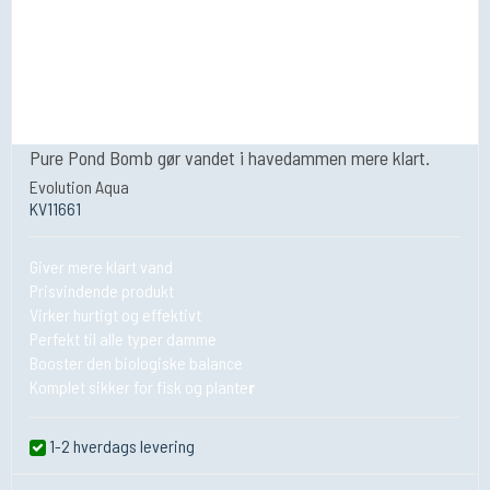
Pure Pond Bomb gør vandet i havedammen mere klart.
Evolution Aqua
KV11661
Giver mere klart vand
Prisvindende produkt
Virker hurtigt og effektivt
Perfekt til alle typer damme
Booster den biologiske balance
Komplet sikker for fisk og plante
r
1-2 hverdags levering