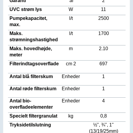
Garanti
år
2
UVC strøm lys
W
11
Pumpekapacitet,
l/t
2500
max.
Maks.
l/t
1700
strømningshastighed
Maks. hovedhøjde,
m
2.10
meter
Filterindtagsoverflade
cm 2
697
Antal blå filterskum
Enheder
1
Antal røde filterskum
Enheder
1
Antal bio-
Enheder
4
overfladeelementer
Specielt filtergranulat
kg
0,8
Tryksidetilslutning
½", ¾", 1"
(13/19/25mm)