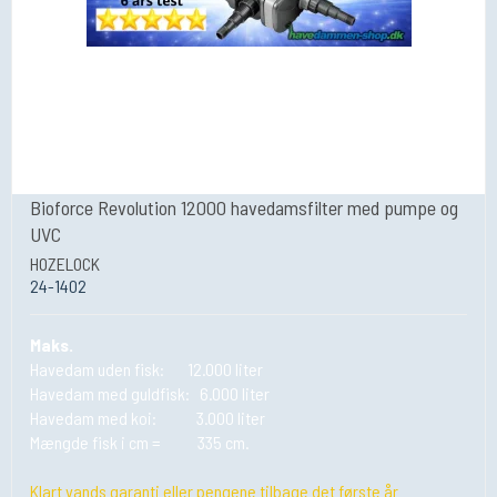
Bioforce Revolution 12000 havedamsfilter med pumpe og
UVC
HOZELOCK
24-1402
Maks.
Havedam uden fisk: 12.000 liter
Havedam med guldfisk: 6.000 liter
Havedam med koi: 3.000 liter
Mængde fisk i cm = 335 cm.
Klart vands garanti eller pengene tilbage det første år