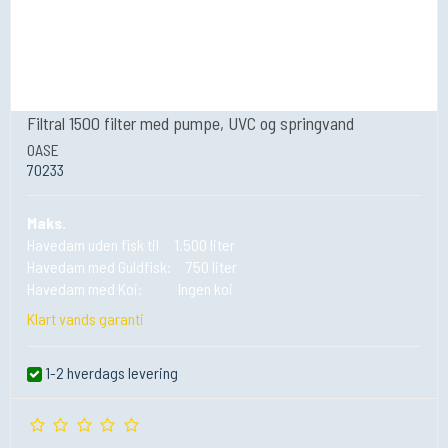
Filtral 1500 filter med pumpe, UVC og springvand
OASE
70233
Maks.
Havedam uden fisk til 1.500 liter
Havedam med Guldfisk: 750 liter
Havedam med Koi: Ingen koi
Klart vands garanti
1-2 hverdags levering