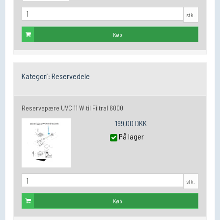
stk.
Køb
Kategori:
Reservedele
Reservepære UVC 11 W til Filtral 6000
199,00 DKK
På lager
stk.
Køb