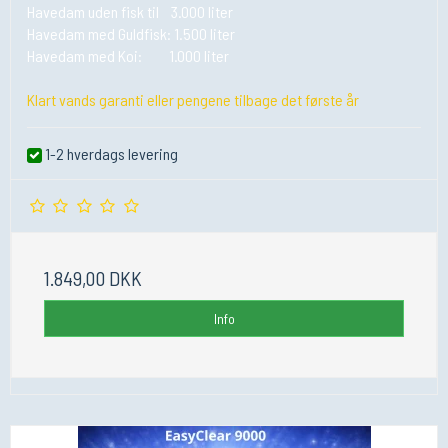
Havedam uden fisk til 3.000 liter
Havedam med Guldfisk: 1.500 liter
Havedam med Koi: 1.000 liter
Klart vands garanti eller pengene tilbage det første år
1-2 hverdags levering
1.849,00 DKK
Info