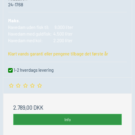
24-1768
Maks.
Havedam uden fisk til: 9.000 liter
Havedam med guldfisk: 4.500 liter
Havedam med koi: 2.200 liter
Klart vands garanti eller pengene tilbage det første år
1-2 hverdags levering
2.789,00 DKK
Info