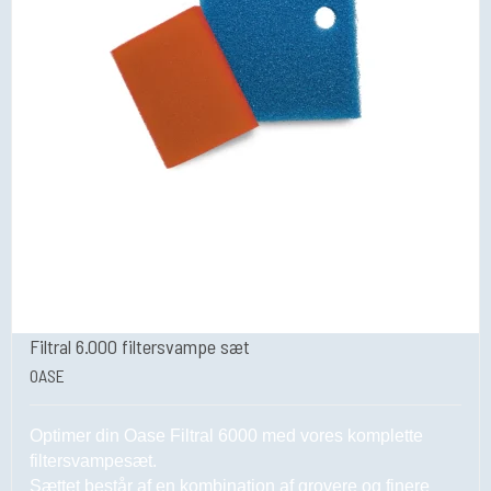
Filtral 6.000 filtersvampe sæt
OASE
Optimer din Oase Filtral 6000 med vores komplette
filtersvampesæt.
Sættet består af en kombination af grovere og finere