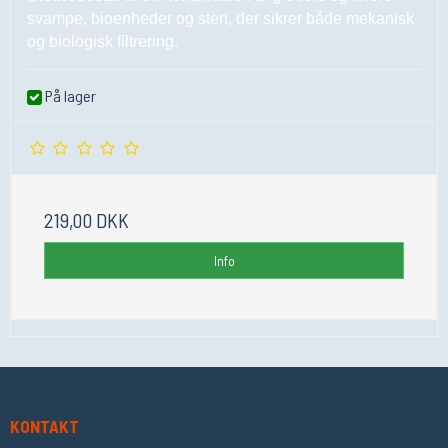
svampe, bioenheder og sten, der sikrer både mekanisk
og biologisk filtrering.
På lager
219,00 DKK
Info
KONTAKT