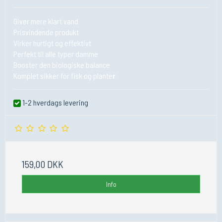
Giver mere klart vand
Prisvindende produkt
Virker hurtigt og effektivt
Perfekt til alle typer damme
Booster den biologiske balance
Komplet sikker for fisk og plante
r
1-2 hverdags levering
159,00 DKK
Info