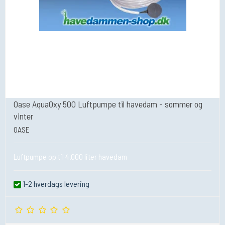
Oase AquaOxy 500 Luftpumpe til havedam - sommer og
vinter
OASE
Luftpumpe op til 4.000 liter havedam
1-2 hverdags levering