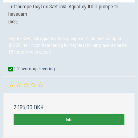
Luftpumpe OxyTex Sæt inkl. AquaOxy 1000 pumpe til
havedam
OASE
OxyTex Sæt inkl. AquaOxy 1000 pumpe er til damme på op til
10.000 liter, hvor iltstenen og kunstgræsset kan placeres ned til
1,5 meters vand dybde
1-2 hverdags levering
2.195,00 DKK
Info