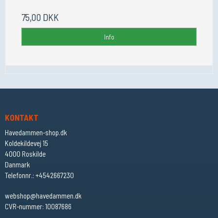
75,00 DKK
Info
KONTAKT
Havedammen-shop.dk
Koldekildevej 15
4000 Roskilde
Danmark
Telefonnr.
:
+4542667230
webshop@havedammen.dk
CVR-nummer
:
10087686