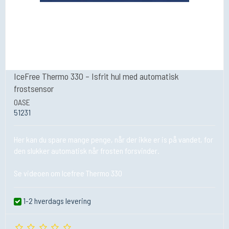
IceFree Thermo 330 – Isfrit hul med automatisk
frostsensor
OASE
51231
Her kan du spare mange penge, når der ikke er is på vandet, for
den slukker automatisk når frosten forsvinder.
Se videoen om Icefree Thermo 330
1-2 hverdags levering