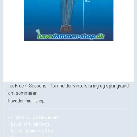
IceFree 4 Seasons - Isfriholder vintersikring og springvand
om sommeren
havedammen-shop
- Vintersikring af havedam
- Laver isfrit hul i isen
- Lavenegipumpe på 5w