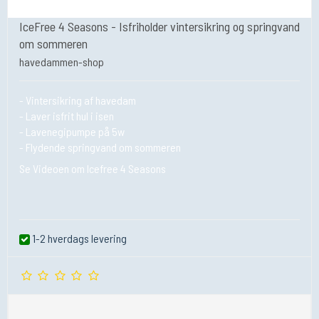
IceFree 4 Seasons - Isfriholder vintersikring og springvand
om sommeren
havedammen-shop
- Vintersikring af havedam
- Laver isfrit hul i isen
- Lavenegipumpe på 5w
- Flydende springvand om sommeren
Se Videoen om Icefree 4 Seasons
1-2 hverdags levering