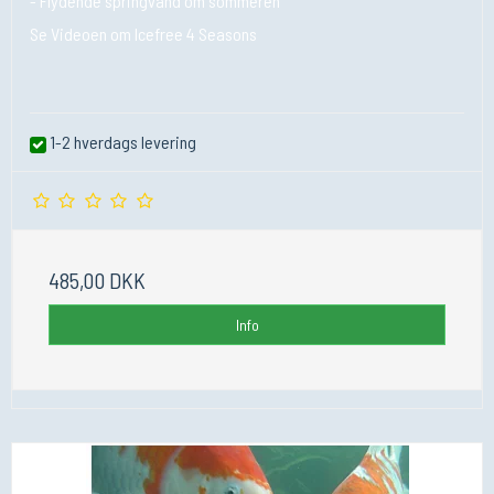
- Flydende springvand om sommeren
Se Videoen om Icefree 4 Seasons
1-2 hverdags levering
485,00 DKK
Info