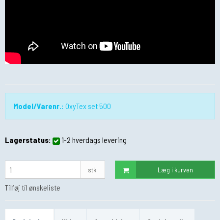
Model/Varenr.:
OxyTex set 500
Lagerstatus:
1-2 hverdags levering
stk.
Læg i kurven
Tilføj til ønskeliste