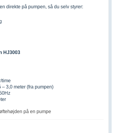
 direkte på pumpen, så du selv styrer:
g
un HJ3003
r/time
5 – 3,0 meter (fra pumpen)
 50Hz
ter
øftehøjden på en pumpe