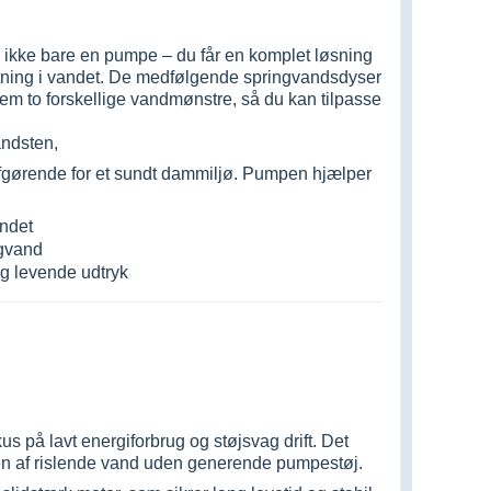
kke bare en pumpe – du får en komplet løsning
ltning i vandet. De medfølgende springvandsdyser
lem to forskellige vandmønstre, så du kan tilpasse
andsten,
afgørende for et sundt dammiljø. Pumpen hjælper
andet
ngvand
og levende udtryk
s på lavt energiforbrug og støjsvag drift. Det
den af rislende vand uden generende pumpestøj.