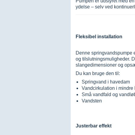
Pumpen er udstyret med en s
ydelse – selv ved kontinuerli
Fleksibel installation
Denne springvandspumpe er n
og tilslutningsmuligheder. De
slangedimensioner og opsæ
Du kan bruge den til:
Springvand i havedam
Vandcirkulation i mindre
Små vandfald og vandlø
Vandsten
Justerbar effekt