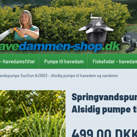
 - Havedamsfilter
Pumpe til havedam
Fiskefoder - haveda
andspumpe SunSun HJ3003 – Alsidig pumpe til havedam og vandsten
Springvandspu
Alsidig pumpe 
499,00 DK