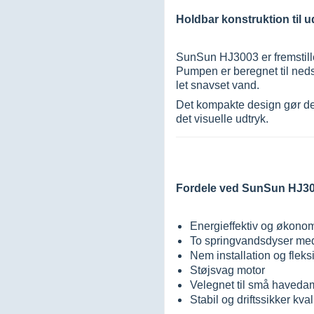
Holdbar konstruktion til 
SunSun HJ3003 er fremstillet
Pumpen er beregnet til neds
let snavset vand.
Det kompakte design gør den
det visuelle udtryk.
Fordele ved SunSun HJ3
Energieffektiv og økonomi
To springvandsdyser med
Nem installation og fleksi
Støjsvag motor
Velegnet til små haved
Stabil og driftssikker kval