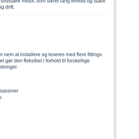
lidstærk motor, som sikrer lang levetid og stabil
g drift.
em at installere og leveres med flere fittings
t gør den fleksibel i forhold til forskellige
tninger.
 bassiner
b