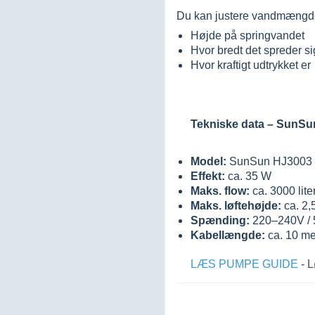
Du kan justere vandmængden
Højde på springvandet
Hvor bredt det spreder si
Hvor kraftigt udtrykket er
Tekniske data – SunS
Model:
SunSun HJ3003
Effekt:
ca. 35 W
Maks. flow:
ca. 3000 lite
Maks. løftehøjde:
ca. 2,
Spænding:
220–240V /
Kabellængde:
ca. 10 me
LÆS PUMPE GUIDE
- L