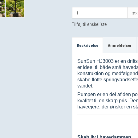
stk
Tilføj til ønskeliste
Beskrivelse
Anmeldelser
SunSun HJ3003 er en drifts
er ideel til både små hav
konstruktion og medfølgende
skabe flotte springvandseffe
vandet.
Pumpen er en del af den po
kvalitet til en skarp pris. D
haveejere, der ønsker en sta
Skab liv i havedammen