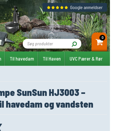
Google anmeldser
0
m
Til havedam
Til Haven
UVC Pærer & Rør
mpe SunSun HJ3003 –
til havedam og vandsten
K