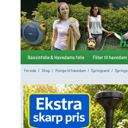
Bassinfolie & Havedams folie
Filter til havedam
Forside
/
Shop
/
Pumpe til havedam
/
Springvand
/
Springv