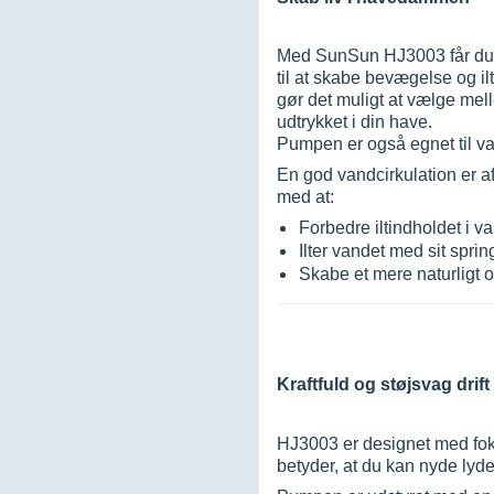
Med SunSun HJ3003 får du i
til at skabe bevægelse og i
gør det muligt at vælge mel
udtrykket i din have.
Pumpen er også egnet til v
En god vandcirkulation er 
med at:
Forbedre iltindholdet i v
Ilter vandet med sit spri
Skabe et mere naturligt 
Kraftfuld og støjsvag drift
HJ3003 er designet med foku
betyder, at du kan nyde ly